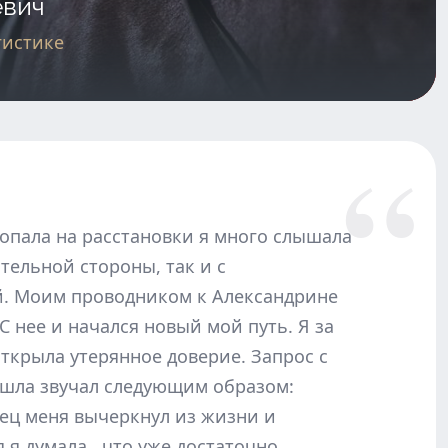
евич
гистике
попала на расстановки я много слышала
тельной стороны, так и с
. Моим проводником к Александрине
 С нее и начался новый мой путь. Я за
открыла утерянное доверие. Запрос с
шла звучал следующим образом:
ец меня вычеркнул из жизни и
я я думала , что уже достаточно