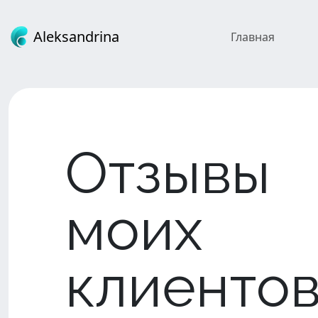
Aleksandrina
Главная
Консультация
Расс
Отзывы
моих
клиенто