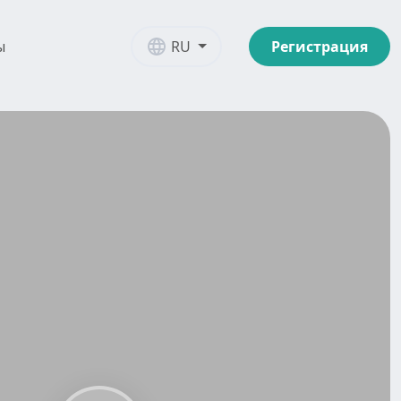
RU
ы
Регистрация
овки
Энерготерапия