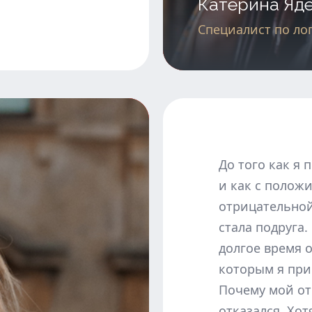
Катерина Яд
Специалист по ло
До того как я 
и как с положи
отрицательной
стала подруга.
долгое время 
которым я при
Почему мой от
отказался. Хот