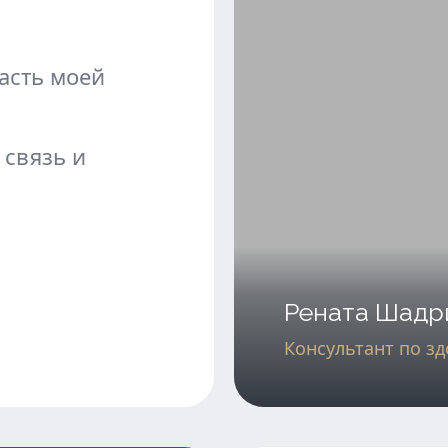
асть моей
 связь и
Рената Шадр
Консультант по з