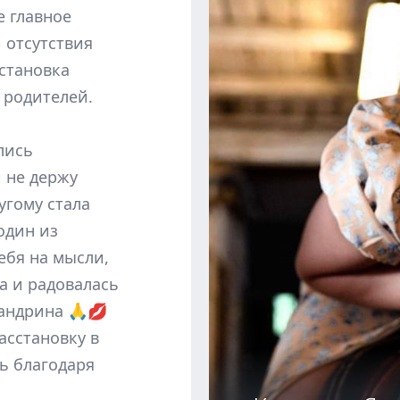
е главное
 отсутствия
сстановка
 родителей.
лись
 не держу
угому стала
один из
ебя на мысли,
ва и радовалась
сандрина 🙏💋
расстановку в
нь благодаря