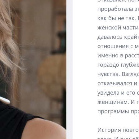
проработала эт
как бы не так.
женской части
давалось край
отношения с м
именно в расст
гораздо глубже
чувства. Взгля
отказывался и
увидела и его
женщинам. И т
программы про
История повто