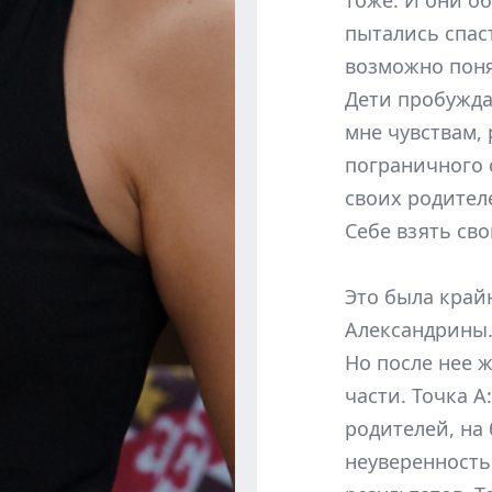
тоже. И они о
пытались спаст
возможно поня
Дети пробужда
мне чувствам, 
пограничного 
своих родител
Себе взять сво
Это была край
Александрины.
Но после нее 
части. Точка А
родителей, на
неуверенность