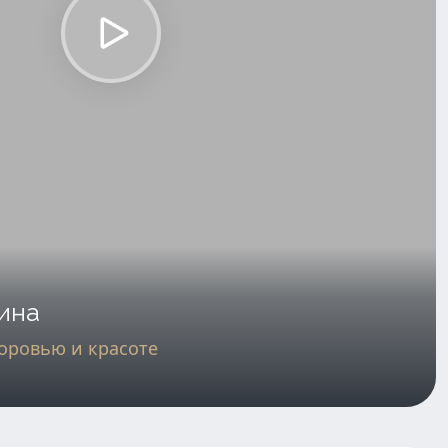
ина
доровью и красоте