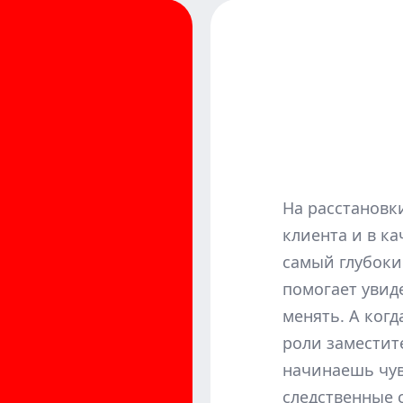
На расстановк
клиента и в ка
самый глубокий
помогает увид
менять. А когд
роли заместит
начинаешь чув
следственные 