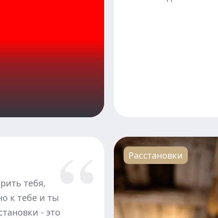
Расстановки
арить тебя,
о к тебе и ты
становки - это